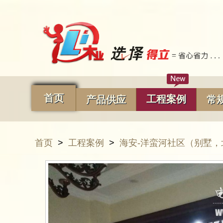
首页
工程案例
产品供应
常
首页
>
工程案例
>
海安-洋蛮河社区（别墅，