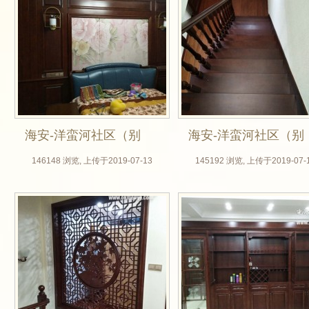
海安-洋蛮河社区（别
海安-洋蛮河社区（别
墅，北美樱桃全屋定
墅，北美樱桃全屋定
146148 浏览, 上传于2019-07-13
145192 浏览, 上传于2019-07-
制，无锡木门厂，楼
制，无锡木门厂，楼
梯，垭口套，室内
梯，垭口套，室内
门，房门定做）_01
门，房门定做）_02