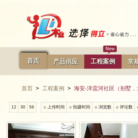
首页
工程案例
产品供应
常
首页
>
工程案例
>
海安-洋蛮河社区（别墅，
12
30
56
上传时间
拍摄时间
浏览数
评论数