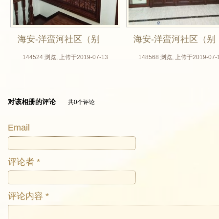
海安-洋蛮河社区（别
海安-洋蛮河社区（别
墅，北美樱桃全屋定
墅，北美樱桃全屋定
144524 浏览, 上传于2019-07-13
148568 浏览, 上传于2019-07-
制，无锡木门厂，楼
制，无锡木门厂，楼
梯，垭口套，室内
梯，垭口套，室内
对该相册的评论
共0个评论
门，房门定做）_05
门，房门定做）_06
Email
评论者 *
评论内容 *