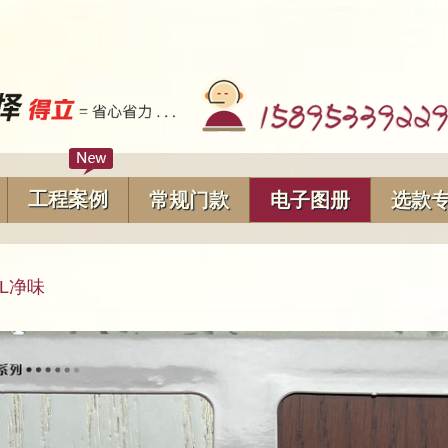
工程案例
常规门款
电子图册
选款
3L净味