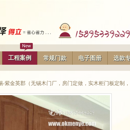
工程案例
常规门款
电子图册
选款
锡-紫金英郡（无锡木门厂，房门定做，实木柜门板定制