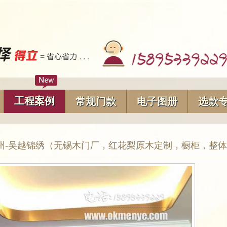
工程案例
常规门款
电子图册
选款
州-吴越锦绣（无锡木门厂，红花梨原木定制，橱柜，整体衣