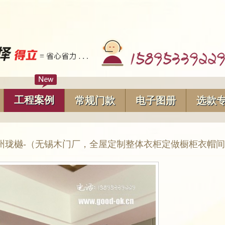
工程案例
常规门款
电子图册
选款
州珑樾-（无锡木门厂，全屋定制整体衣柜定做橱柜衣帽