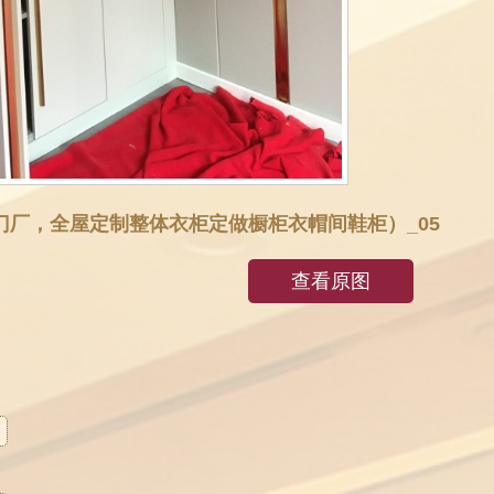
门厂，全屋定制整体衣柜定做橱柜衣帽间鞋柜）_05