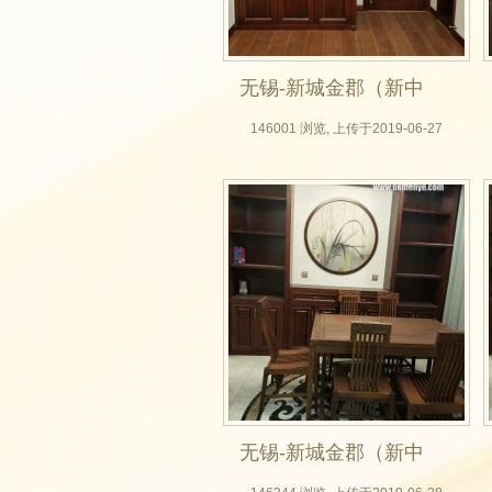
无锡-新城金郡（新中
式全屋定制，无锡木
146001 浏览, 上传于2019-06-27
门厂，实木门，房门
定做，整体衣柜，背
景墙实拍效果图）_05
无锡-新城金郡（新中