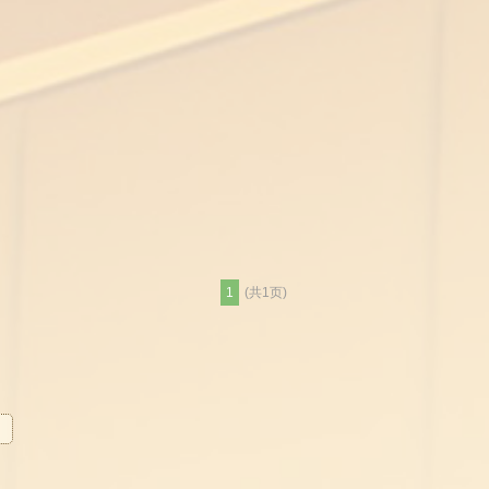
1
(共1页)