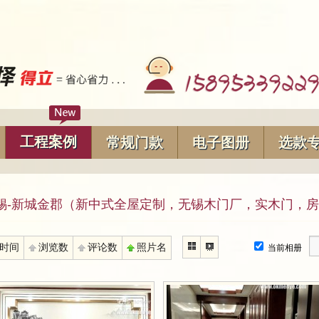
工程案例
常规门款
电子图册
选款
锡-新城金郡（新中式全屋定制，无锡木门厂，实木门，房门定做
时间
浏览数
评论数
照片名
当前相册