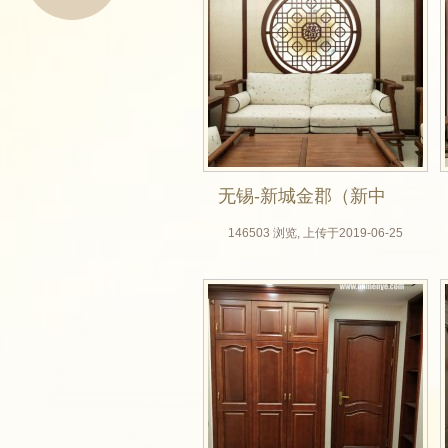
无锡-新城金郡（新中
式全屋定制，无锡木
146503 浏览, 上传于2019-06-25
门厂，实木门，房门
定做，整体衣柜，背
景墙实拍效果图）_01