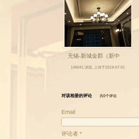
无锡-新城金郡（新中
式全屋定制，无锡木
148041 浏览, 上传于2019-07-01
门厂，实木门，房门
定做，整体衣柜，背
对该相册的评论
共0个评论
景墙实拍效果图）_17
Email
评论者 *