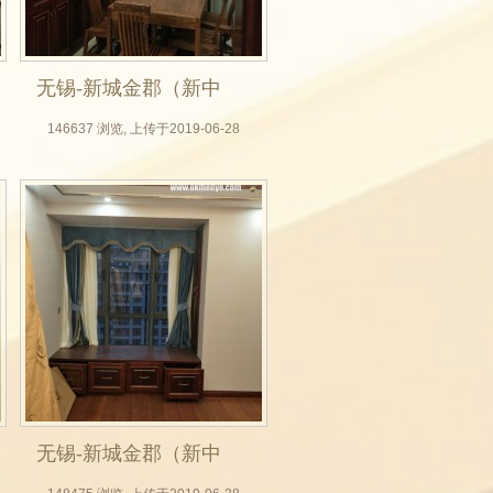
无锡-新城金郡（新中
式全屋定制，无锡木
146637 浏览, 上传于2019-06-28
门厂，实木门，房门
定做，整体衣柜，背
景墙实拍效果图）_08
无锡-新城金郡（新中