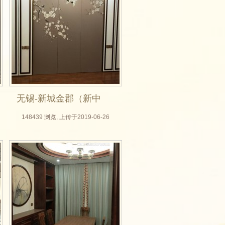
无锡-新城金郡（新中
式全屋定制，无锡木
148439 浏览, 上传于2019-06-26
门厂，实木门，房门
定做，整体衣柜，背
景墙实拍效果图）_04