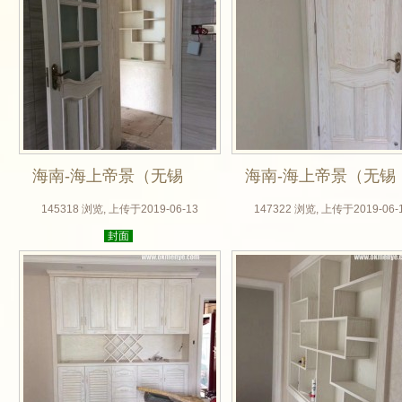
海南-海上帝景（无锡
海南-海上帝景（无锡
木门厂，美国红橡原
木门厂，美国红橡原
145318 浏览, 上传于2019-06-13
147322 浏览, 上传于2019-06-
封面
木门，白擦金，实拍
木门，白擦金，实拍
效果图，卧室门，房
效果图，卧室门，房
门定做）_01
门定做）_02