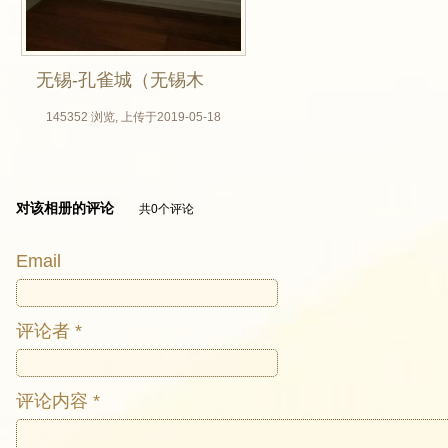
无锡-孔雀城（无锡木
门厂，实木贴皮开放
145352 浏览, 上传于2019-05-18
漆，栎木地板，榻榻
米定制）_05
对该相册的评论
共0个评论
Email
评论者 *
评论内容 *