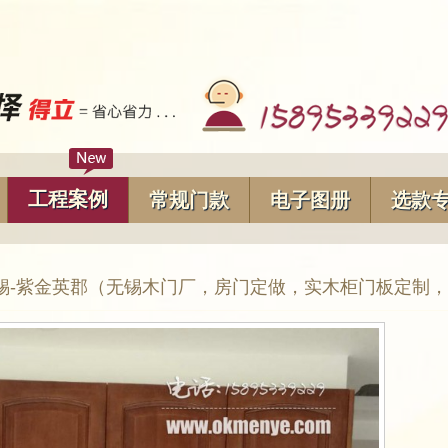
工程案例
常规门款
电子图册
选款
锡-紫金英郡（无锡木门厂，房门定做，实木柜门板定制