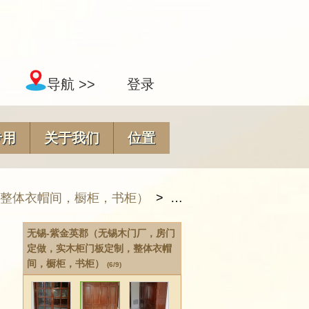
导航 >>
登录
专用
关于我们
位置
，整体衣帽间，橱柜，书柜）
>
无锡-紫金英郡（无锡木
无锡-紫金英郡（无锡木门厂，房门
定做，实木柜门板定制，整体衣帽
间，橱柜，书柜）
(6/9)