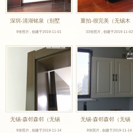
深圳-清湖铭泉（别墅
重拍-很完美（无锡木
全屋定制，无锡木门
门厂，全屋定制，定
9张照片 , 创建于2019-11-01
33张照片 , 创建于2019-11-02
厂，背景墙设计，酒
做房门，柜门板，整
柜定做，实木门定
体衣柜，背景墙设
制）
计，橱柜定做，鞋
柜，酒柜）
无锡-森邻森邻（无锡
无锡-森邻森邻（无锡
木门厂，房门定制，
木门厂，无锡木门
9张照片 , 创建于2019-11-14
9张照片 , 创建于2019-11-14