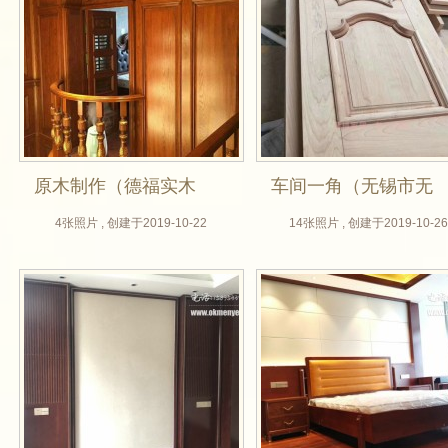
原木制作（德福实木
车间一角（无锡市无
门厂，无锡木门厂）
锡木门厂整屋定制）
4张照片 , 创建于2019-10-22
14张照片 , 创建于2019-10-26