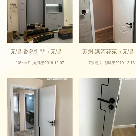
无锡-香岛御墅（无锡
苏州-滨河花苑（无锡
木门厂，无锡木门
木门厂，实木门定
13张照片 , 创建于2019-12-07
7张照片 , 创建于2019-12-16
厂，全屋定制，德福
制，房门定做，橡胶
家具木门厂，设计公
木白色效果图，实
司）
拍）