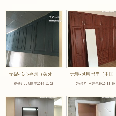
实木贴板，现代简
厂，定做实木门，房
约）
门，卧室门，静音
门）
无锡-联心嘉园（象牙
无锡-凤凰熙岸（中国
白+贝加尔蓝，无锡木
结木门，无锡木门
9张照片 , 创建于2019-11-28
9张照片 , 创建于2019-11-30
门厂，实木门定制，
厂，实木门定制，房
房门定做，衣柜设
门定做）
计，橱柜定制）