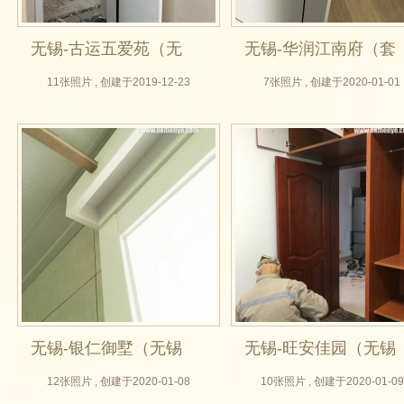
无锡-古运五爱苑（无
无锡-华润江南府（套
锡木门厂，隐形门定
色门，无锡木门厂，
11张照片 , 创建于2019-12-23
7张照片 , 创建于2020-01-01
做，房门定做，背景
无锡木门厂，实拍效
墙设计）
果图）
无锡-银仁御墅（无锡
无锡-旺安佳园（无锡
木门厂，单轨移门定
实木门定制，卧室
12张照片 , 创建于2020-01-08
10张照片 , 创建于2020-01-09