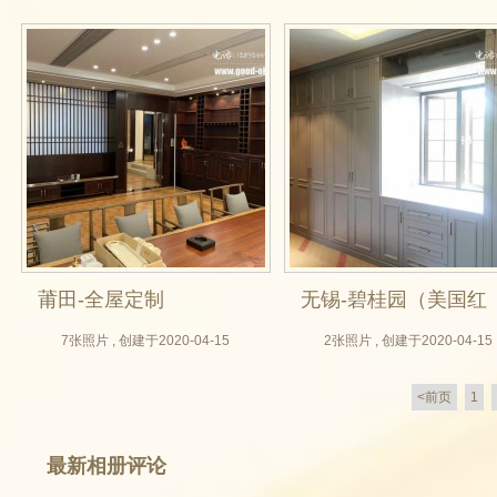
做，滑槽盒，木门定
门，房门定做，橡胶
制，垭口套定制）
木实木门，S-8号色）
莆田-全屋定制
无锡-碧桂园（美国红
橡，灰色开放漆，原
7张照片 , 创建于2020-04-15
2张照片 , 创建于2020-04-15
木衣柜，外扣线，整
<前页
1
体衣柜，德福木门）
最新相册评论